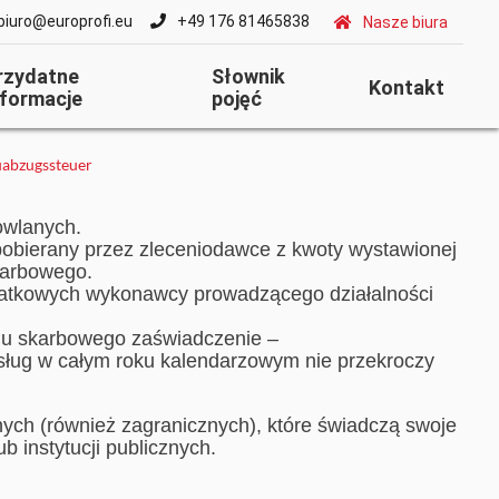
biuro@europrofi.eu
+49 176 81465838
Nasze biura
rzydatne
Słownik
Kontakt
nformacje
pojęć
abzugssteuer
owlanych.
pobierany przez zleceniodawce z kwoty wystawionej
karbowego.
datkowych wykonawcy prowadzącego działalności
ędu skarbowego zaświadczenie –
 usług w całym roku kalendarzowym nie przekroczy
ych (również zagranicznych), które świadczą swoje
b instytucji publicznych.