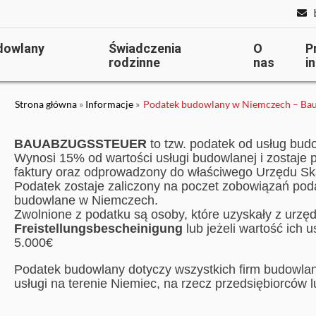
dowlany
Świadczenia
O
P
rodzinne
nas
i
Strona główna
»
Informacje
»
Podatek budowlany w Niemczech – Bau
BAUABZUGSSTEUER
to tzw. podatek od usług bud
Wynosi 15% od wartości usługi budowlanej i zostaje 
faktury oraz odprowadzony do właściwego Urzędu S
Podatek zostaje zaliczony na poczet zobowiązań po
budowlane w Niemczech.
Zwolnione z podatku są osoby, które uzyskały z urz
Freistellungsbescheinigung
lub jeżeli wartość ich
5.000€
Podatek budowlany dotyczy wszystkich firm budowlan
usługi na terenie Niemiec, na rzecz przedsiębiorców lu