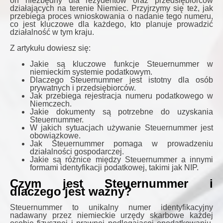
on niezbędny dla rezydentów oraz przedsiębiorców
działających na terenie Niemiec. Przyjrzymy się też, jak
przebiega proces wnioskowania o nadanie tego numeru,
co jest kluczowe dla każdego, kto planuje prowadzić
działalność w tym kraju.
Z artykułu dowiesz się:
Jakie są kluczowe funkcje Steuernummer w
niemieckim systemie podatkowym.
Dlaczego Steuernummer jest istotny dla osób
prywatnych i przedsiębiorców.
Jak przebiega rejestracja numeru podatkowego w
Niemczech.
Jakie dokumenty są potrzebne do uzyskania
Steuernummer.
W jakich sytuacjach używanie Steuernummer jest
obowiązkowe.
Jak Steuernummer pomaga w prowadzeniu
działalności gospodarczej.
Jakie są różnice między Steuernummer a innymi
formami identyfikacji podatkowej, takimi jak NIP.
Czym jest Steuernummer i
dlaczego jest ważny?
Steuernummer to unikalny numer identyfikacyjny
nadawany przez niemieckie urzędy skarbowe każdej