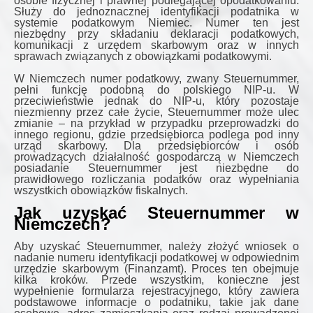
osobie fizycznej i prawnej podlegającej opodatkowaniu.
Służy do jednoznacznej identyfikacji podatnika w
systemie podatkowym Niemiec. Numer ten jest
niezbędny przy składaniu deklaracji podatkowych,
komunikacji z urzędem skarbowym oraz w innych
sprawach związanych z obowiązkami podatkowymi.
W Niemczech numer podatkowy, zwany Steuernummer,
pełni funkcję podobną do polskiego NIP-u. W
przeciwieństwie jednak do NIP-u, który pozostaje
niezmienny przez całe życie, Steuernummer może ulec
zmianie – na przykład w przypadku przeprowadzki do
innego regionu, gdzie przedsiębiorca podlega pod inny
urząd skarbowy. Dla przedsiębiorców i osób
prowadzących działalność gospodarczą w Niemczech
posiadanie Steuernummer jest niezbędne do
prawidłowego rozliczania podatków oraz wypełniania
wszystkich obowiązków fiskalnych.
Jak uzyskać Steuernummer w
Niemczech?
Aby uzyskać Steuernummer, należy złożyć wniosek o
nadanie numeru identyfikacji podatkowej w odpowiednim
urzędzie skarbowym (Finanzamt). Proces ten obejmuje
kilka kroków. Przede wszystkim, konieczne jest
wypełnienie formularza rejestracyjnego, który zawiera
podstawowe informacje o podatniku, takie jak dane