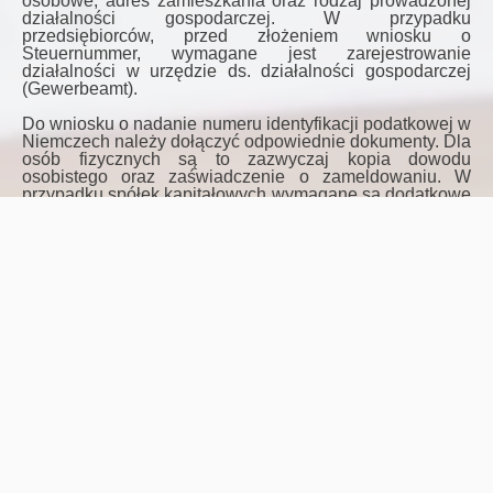
osobowe, adres zamieszkania oraz rodzaj prowadzonej
działalności gospodarczej. W przypadku
przedsiębiorców, przed złożeniem wniosku o
Steuernummer, wymagane jest zarejestrowanie
działalności w urzędzie ds. działalności gospodarczej
(Gewerbeamt).
Do wniosku o nadanie numeru identyfikacji podatkowej w
Niemczech należy dołączyć odpowiednie dokumenty. Dla
osób fizycznych są to zazwyczaj kopia dowodu
osobistego oraz zaświadczenie o zameldowaniu. W
przypadku spółek kapitałowych wymagane są dodatkowe
dokumenty, takie jak umowa spółki czy odpis z rejestru
handlowego.
Kiedy potrzebujesz
Steuernummer?
Steuernummer, czyli numer identyfikacji podatkowej w
Niemczech, jest niezbędny w różnych sytuacjach
zarówno dla osób prywatnych, jak i przedsiębiorstw.
Posiadanie tego numeru jest wymagane w następujących
przypadkach:
Prowadzenie działalności gospodarczej na terenie
Niemiec.
Zatrudnienie w niemieckiej firmie.
Składanie deklaracji podatkowych w niemieckim