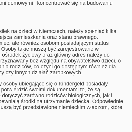
tami domowymi i koncentrować się na budowaniu
iłek na dzieci w Niemczech, należy spełniać kilka
ejsca zamieszkania oraz stanu prawnego.
miec, ale również osobom posiadającym status
c. Osoby takie muszą być zarejestrowane w
 ośrodek życiowy oraz główny adres należy do
t przyznawany bez względu na obywatelstwo dzieci, o
ania rodziców, co czyni go dostępnym również dla
acy czy innych działań zarobkowych.
 osoby ubiegające się o Kindergeld posiadały
e potwierdzić swoimi dokumentami to, że są
dotyczyć zarówno rodziców biologicznych, jak i
pewniają środki na utrzymanie dziecka. Odpowiednie
uszą być przedstawione niemieckim władzom, które