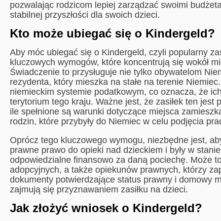
pozwalając rodzicom lepiej zarządzać swoimi budże
stabilnej przyszłości dla swoich dzieci.
Kto może ubiegać się o Kindergeld?
Aby móc ubiegać się o Kindergeld, czyli popularny zas
kluczowych wymogów, które koncentrują się wokół mi
Świadczenie to przysługuje nie tylko obywatelom Nie
rezydenta, który mieszka na stałe na terenie Niemie
niemieckim systemie podatkowym, co oznacza, że ich
terytorium tego kraju. Ważne jest, że zasiłek ten jes
ile spełnione są warunki dotyczące miejsca zamieszk
rodzin, które przybyły do Niemiec w celu podjęcia pr
Oprócz tego kluczowego wymogu, niezbędne jest, aby
prawne prawo do opieki nad dzieckiem i były w stani
odpowiedzialne finansowo za daną pociechę. Może to 
adopcyjnych, a także opiekunów prawnych, którzy za
dokumenty potwierdzające status prawny i domowy m
zajmują się przyznawaniem zasiłku na dzieci.
Jak złożyć wniosek o Kindergeld?