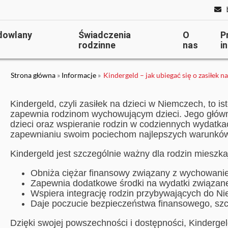
dowlany
Świadczenia
O
P
rodzinne
nas
i
Strona główna
»
Informacje
»
Kindergeld – jak ubiegać się o zasiłek 
Kindergeld, czyli zasiłek na dzieci w Niemczech, to i
zapewnia rodzinom wychowującym dzieci. Jego główn
dzieci oraz wspieranie rodzin w codziennych wydatka
zapewnianiu swoim pociechom najlepszych warunków 
Kindergeld jest szczególnie ważny dla rodzin miesz
Obniża ciężar finansowy związany z wychowanie
Zapewnia dodatkowe środki na wydatki związane
Wspiera integrację rodzin przybywających do N
Daje poczucie bezpieczeństwa finansowego, szcz
Dzięki swojej powszechności i dostępności, Kindergel