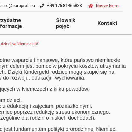
biuro@europrofi.eu
+49 176 81465838
Nasze biura
rzydatne
Słownik
Kontakt
nformacje
pojęć
na dzieci w Niemczech?
stotne wsparcie finansowe, które państwo niemieckie
ym celem jest pomoc w pokryciu kosztów utrzymania
ch. Dzięki Kindergeld rodzice mogą skupić się na
do rozwoju, edukacji i wychowania.
kających w Niemczech z kilku powodów:
m dzieci.
 z edukacją i zajęciami pozaszkolnymi.
iemiec poprzez redukcję stresu ekonomicznego.
ególnie dla rodzin o niskich dochodach.
d jest fundamentem polityki prorodzinnej Niemiec,