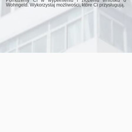
Pomożemy Ci w wypełnieniu i złożeniu wniosku o
Wohngeld. Wykorzystaj możliwości, które Ci przysługują.