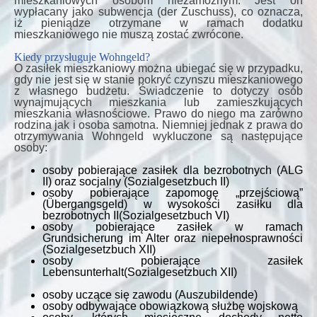
mieszkaniowych osobom niezamożnym. Jest on
wypłacany jako subwencja (der Zuschuss), co oznacza,
iż pieniądze otrzymane w ramach dodatku
mieszkaniowego nie muszą zostać zwrócone.
Kiedy przysługuje Wohngeld?
O zasiłek mieszkaniowy można ubiegać się w przypadku,
gdy nie jest się w stanie pokryć czynszu mieszkaniowego
z własnego budżetu. Świadczenie to dotyczy osób
wynajmujących mieszkania lub zamieszkujących
mieszkania własnościowe. Prawo do niego ma zarówno
rodzina jak i osoba samotna. Niemniej jednak z prawa do
otrzymywania Wohngeld wykluczone są następujące
osoby:
osoby pobierające zasiłek dla bezrobotnych (ALG
II) oraz socjalny (Sozialgesetzbuch II)
osoby pobierające zapomogę „przejściową”
(Übergangsgeld) w wysokości zasiłku dla
bezrobotnych II(Sozialgesetzbuch VI)
osoby pobierające zasiłek w ramach
Grundsicherung im Alter oraz niepełnosprawności
(Sozialgesetzbuch XII)
osoby pobierające zasiłek
Lebensunterhalt(Sozialgesetzbuch XII)
osoby uczące się zawodu (Auszubildende)
osoby odbywające obowiązkową służbę wojskową