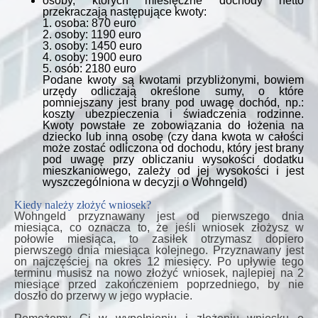
osoby, których miesięczne dochody netto
przekraczają następujące kwoty:
1. osoba: 870 euro
2. osoby: 1190 euro
3. osoby: 1450 euro
4. osoby: 1900 euro
5. osób: 2180 euro
Podane kwoty są kwotami przybliżonymi, bowiem
urzędy odliczają określone sumy, o które
pomniejszany jest brany pod uwagę dochód, np.:
koszty ubezpieczenia i świadczenia rodzinne.
Kwoty powstałe ze zobowiązania do łożenia na
dziecko lub inną osobę (czy dana kwota w całości
może zostać odliczona od dochodu, który jest brany
pod uwagę przy obliczaniu wysokości dodatku
mieszkaniowego, zależy od jej wysokości i jest
wyszczególniona w decyzji o Wohngeld)
Kiedy należy złożyć wniosek?
Wohngeld przyznawany jest od pierwszego dnia
miesiąca, co oznacza to, że jeśli wniosek złożysz w
połowie miesiąca, to zasiłek otrzymasz dopiero
pierwszego dnia miesiąca kolejnego. Przyznawany jest
on najczęściej na okres 12 miesięcy. Po upływie tego
terminu musisz na nowo złożyć wniosek, najlepiej na 2
miesiące przed zakończeniem poprzedniego, by nie
doszło do przerwy w jego wypłacie.